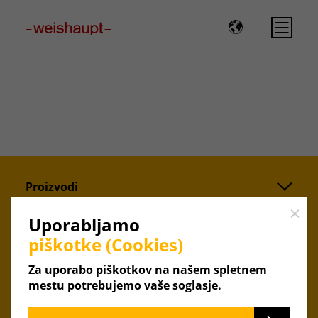
Please select a page template in page properties.
Proizvodi
Close
Servis
Uporabljamo
piškotke (Cookies)
Podjetje
Za uporabo piškotkov na našem spletnem
mestu potrebujemo vaše soglasje.
Aktualno