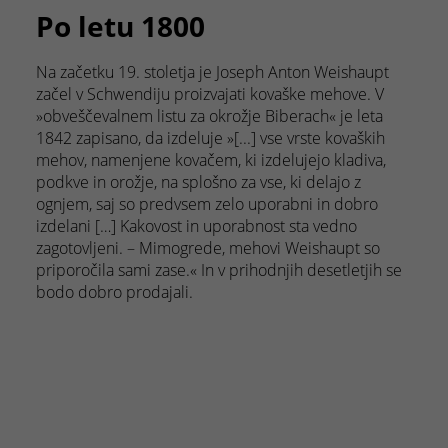
Po letu 1800
19
Na začetku 19. stoletja je Joseph Anton Weishaupt
Okrog
začel v Schwendiju proizvajati kovaške mehove. V
Schwe
»obveščevalnem listu za okrožje Biberach« je leta
očet
1842 zapisano, da izdeluje »[...] vse vrste kovaških
Franz
mehov, namenjene kovačem, ki izdelujejo kladiva,
vklju
podkve in orožje, na splošno za vse, ki delajo z
preno
ognjem, saj so predvsem zelo uporabni in dobro
kovač
izdelani […] Kakovost in uporabnost sta vedno
zagotovljeni. – Mimogrede, mehovi Weishaupt so
priporočila sami zase.« In v prihodnjih desetletjih se
bodo dobro prodajali.