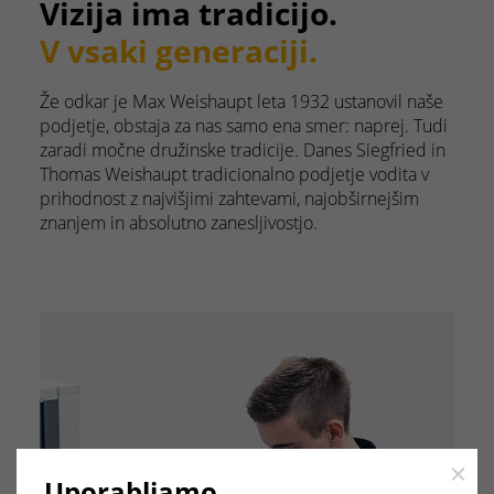
Vizija ima tradicijo.
V vsaki generaciji.
Že odkar je Max Weishaupt leta 1932 ustanovil naše
podjetje, obstaja za nas samo ena smer: naprej. Tudi
zaradi močne družinske tradicije. Danes Siegfried in
Thomas Weishaupt tradicionalno podjetje vodita v
prihodnost z najvišjimi zahtevami, najobširnejšim
znanjem in absolutno zanesljivostjo.
Close
Uporabljamo