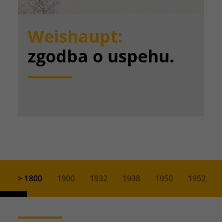
Weishaupt:
zgodba o uspehu.
> 1800
1900
1932
1938
1950
1952