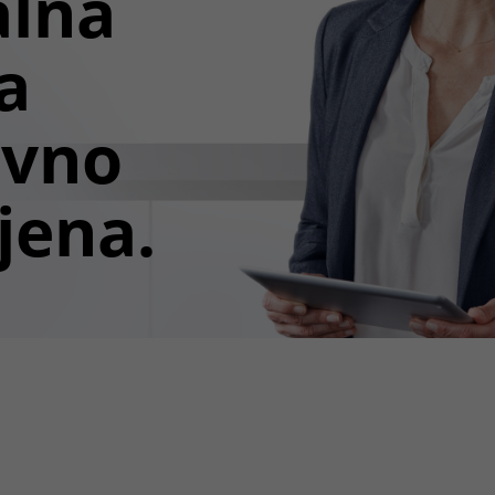
alna
a
avno
jena.