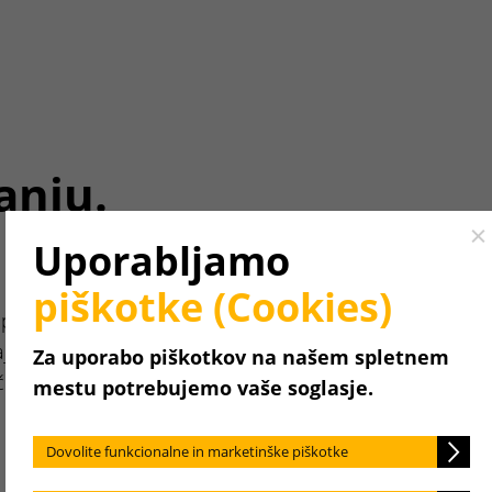
anju.
Cl
Uporabljamo
piškotke (Cookies)
pojasniti
jdete vse, kar
Za uporabo piškotkov na našem spletnem
čeni po
mestu potrebujemo vaše soglasje.
Dovolite funkcionalne in marketinške piškotke