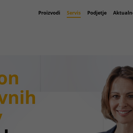
Proizvodi
Servis
Podjetje
Aktualn
on
vnih
v