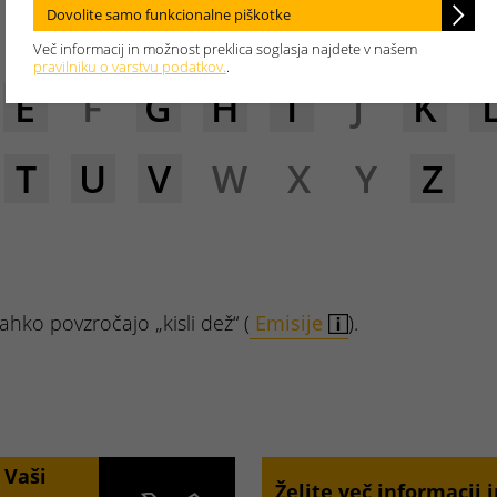
Dovolite samo funkcionalne piškotke
Več informacij in možnost preklica soglasja najdete v našem
pravilniku o varstvu podatkov.
.
E
F
G
H
I
J
K
T
U
V
W
X
Y
Z
lahko povzročajo „kisli dež“ (
Emisije
).
 Vaši
Želite več informacij 