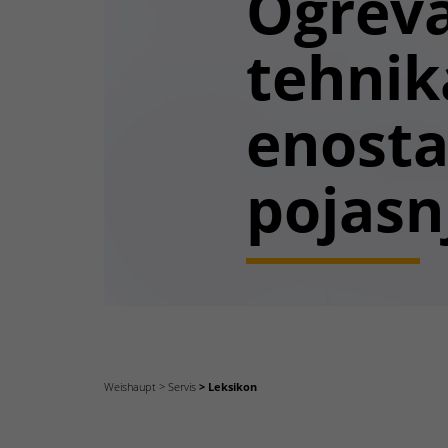
Ogrev
tehnik
enost
pojasn
Weishaupt
Servis
Leksikon