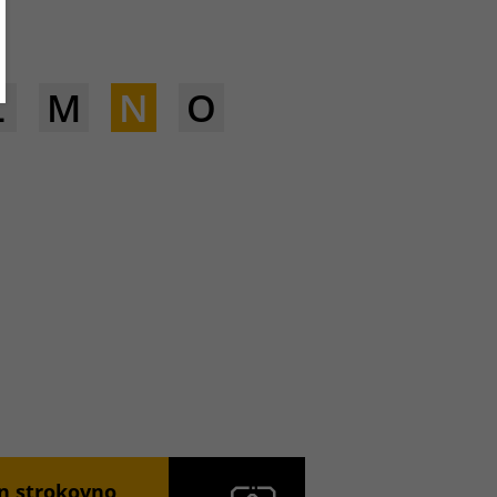
L
M
N
O
in strokovno