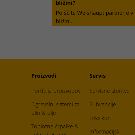
bližini?
Poiščite Weishaupt partnerje v 
bližini.
Proizvodi
Servis
Portfelja proizvodov
Servisne storitve
Ogrevalni sistemi za
Subvencije
plin & olje
Leksikon
Toplotne črpalke &
Informacijski
solarni sistemi