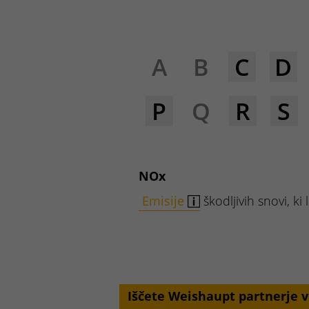
A
B
C
D
P
Q
R
S
NOx
Emisije
škodljivih snovi, ki 
Iščete Weishaupt partnerje v