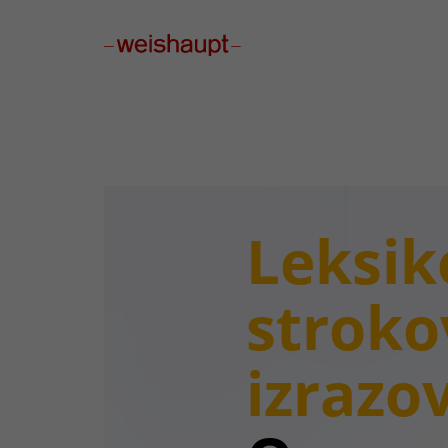
Please select a page template in page properties.
Leksik
stroko
izrazo